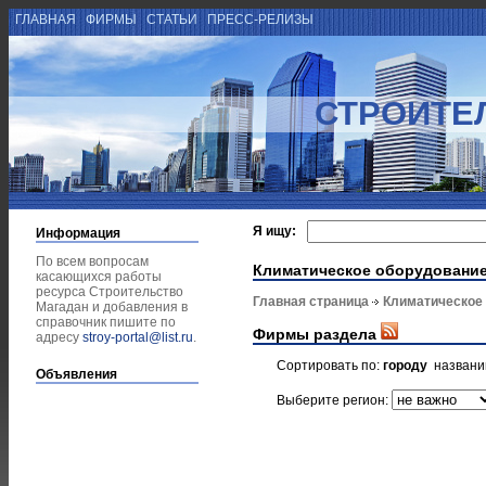
ГЛАВНАЯ
ФИРМЫ
СТАТЬИ
ПРЕСС-РЕЛИЗЫ
СТРОИТЕ
Я ищу:
Информация
По всем вопросам
Климатическое оборудовани
касающихся работы
ресурса Строительство
Главная страница
Климатическое
Магадан и добавления в
справочник пишите по
Фирмы раздела
адресу
stroy-portal@list.ru
.
Сортировать по:
городу
назван
Объявления
Выберите регион: