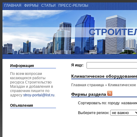
ГЛАВНАЯ
ФИРМЫ
СТАТЬИ
ПРЕСС-РЕЛИЗЫ
СТРОИТЕ
Я ищу:
Информация
По всем вопросам
Климатическое оборудовани
касающихся работы
ресурса Строительство
Главная страница
Климатическое
Магадан и добавления в
справочник пишите по
Фирмы раздела
адресу
stroy-portal@list.ru
.
Сортировать по:
городу
названи
Объявления
Выберите регион: