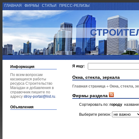
ГЛАВНАЯ
ФИРМЫ
СТАТЬИ
ПРЕСС-РЕЛИЗЫ
СТРОИТЕ
Я ищу:
Информация
По всем вопросам
Окна, стекла, зеркала
касающихся работы
ресурса Строительство
Главная страница
Окна, стекла, з
Магадан и добавления в
справочник пишите по
Фирмы раздела
адресу
stroy-portal@list.ru
.
Сортировать по:
городу
назван
Объявления
Выберите регион: