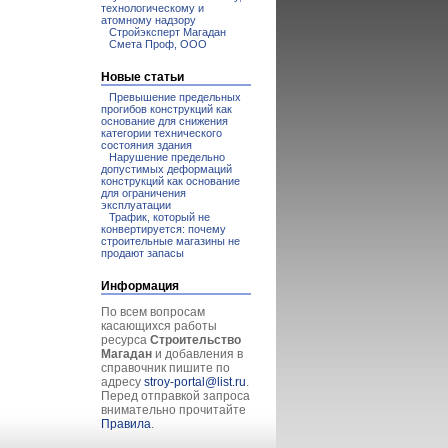
технологическому и
атомному надзору
Стройэксперт Магадан
Смета Проф, ООО
Новые статьи
Превышение предельных
прогибов конструкций как
основание для снижения
категории технического
состояния здания
Нарушение предельно
допустимых деформаций
конструкций как основание
для ограничения
эксплуатации
Трафик, который не
конвертируется: почему
строительные магазины не
продают запасы
Информация
По всем вопросам
касающихся работы
ресурса
Строительство
Магадан
и добавления в
справочник пишите по
адресу
stroy-portal@list.ru
.
Перед отправкой запроса
внимательно прочитайте
Правила
.