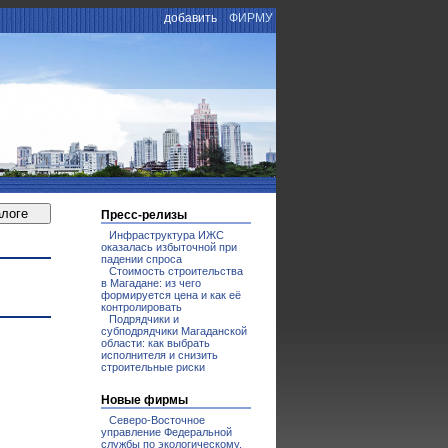
добавить
ФИРМУ
Пресс-релизы
Инфраструктура ИЖС
оказалась избыточной при
падении спроса
Стоимость строительства
в Магадане: из чего
формируется цена и как её
контролировать
Подрядчики и
субподрядчики Магаданской
области: как выбрать
исполнителя и снизить
строительные риски
Новые фирмы
Северо-Восточное
управление Федеральной
службы по экологическому,