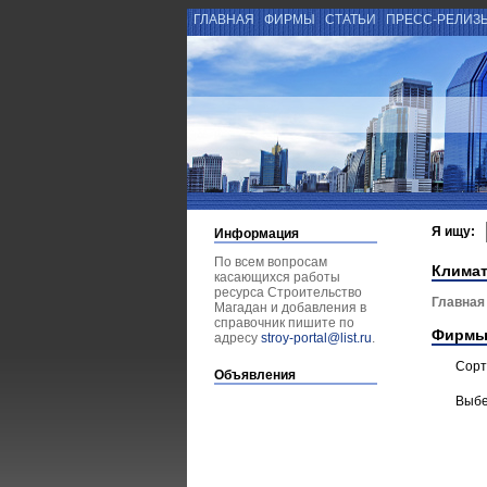
ГЛАВНАЯ
ФИРМЫ
СТАТЬИ
ПРЕСС-РЕЛИЗ
Я ищу:
Информация
По всем вопросам
Климат
касающихся работы
ресурса Строительство
Главная
Магадан и добавления в
справочник пишите по
Фирмы
адресу
stroy-portal@list.ru
.
Сорт
Объявления
Выбе